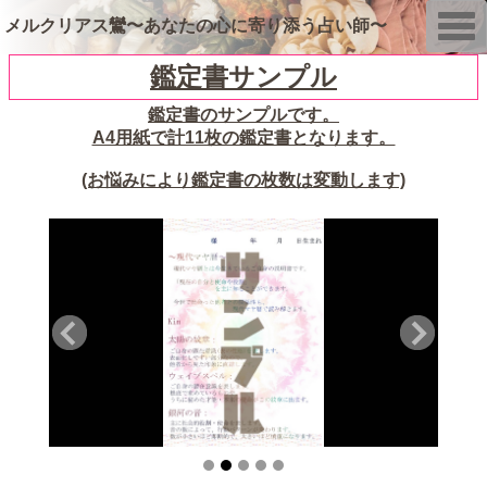
T
メルクリアス鸞〜あなたの心に寄り添う占い師〜
o
g
g
鑑定書サンプル
l
e
鑑定書のサンプルです。
n
a
A4用紙で計11枚の鑑定書となります。
v
i
(お悩みにより鑑定書の枚数は変動します)
g
a
t
i
o
n