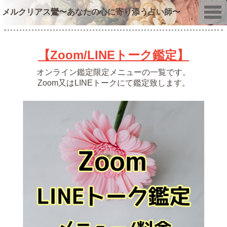
T
メルクリアス鸞〜あなたの心に寄り添う占い師〜
o
g
g
l
e
【Zoom/LINEトーク鑑定】
n
a
v
オンライン鑑定限定メニューの一覧です。
i
Zoom又はLINEトークにて鑑定致します。
g
a
t
i
o
n