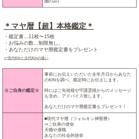
圏のみ)
＊マヤ暦【超】本格鑑定＊
・鑑定書…11枚〜15枚
・お悩みの数…制限無し。
・あなただけのマヤ暦鑑定書をプレゼント
☞現代Kinと古代Kinの違い
事前にお伝えいただいた生年月日からあなた
のKINを調べ、鑑定時にお伝えします。
☆ご自身の鑑定☆
時にはご先祖様や守護霊様からのメッセージ
も含め、アドバイス致します。
あなただけのマヤ暦鑑定書もプレゼント！
■現代マヤ暦（ツォルキン神聖暦）
⇒ご自身の使命
天職や適職
あなたの社会的使命