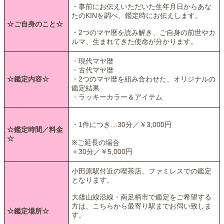
・事前にお伝えいただいた生年月日からあな
たのKINを調べ、鑑定時にお伝えします。
☆ご自身のこと☆
・2つのマヤ暦を読み解き、ご自身の前世やカ
ルマ、生まれてきた使命が分かります。
・現代マヤ暦
・古代マヤ暦
☆鑑定内容☆
・2つのマヤ暦を組み合わせた、オリジナルの
鑑定結果
・ラッキーカラー＆アイテム
・1件につき…30分／￥3,000円
☆鑑定時間／料金
☆
※ご延長の場合
＋30分／￥5,000円
小田原駅付近の喫茶店、ファミレスでの鑑定
となります。
大雄山線沿線・南足柄市で鑑定をご希望する
方は、こちらから最寄り駅までお伺い致しま
☆鑑定場所☆
す。