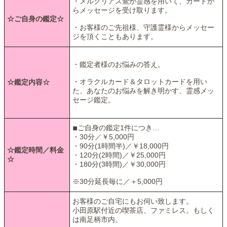
・メルクリアス鸞が霊感を用いて、カードか
らメッセージを受け取ります。
☆ご自身の鑑定☆
・お客様のご先祖様、守護霊様からメッセー
ジを頂くこともあります。
・鑑定者様のお悩みの答え。
・オラクルカード＆タロットカードを用い
☆鑑定内容☆
た、あなたのお悩みを解き明かす、霊感メッ
セージ鑑定。
◾︎ご自身の鑑定1件につき…
・30分／￥5,000円
・90分(1時間半)／￥18,000円
☆鑑定時間／料金
・120分(2時間)／￥25,000円
☆
・180分(3時間)／￥30,000円
※30分延長毎に／＋5,000円
お客様のご自宅にもお伺い致します。
小田原駅付近の喫茶店、ファミレス。もしく
は南足柄市内。