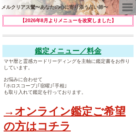
T
メルクリアス鸞〜あなたの心に寄り添う占い師〜
o
g
g
【2026年8月よりメニューを改変しました】
l
e
n
a
v
i
鑑定メニュー／料金
g
a
t
マヤ暦と霊感カードリーディングを主軸に鑑定書をお作り
i
しています。
o
n
お悩みに合わせて
｢ホロスコープ｣｢宿曜｣｢手相｣
も取り入れて鑑定を行っております。
→オンライン鑑定ご希望
の方はコチラ