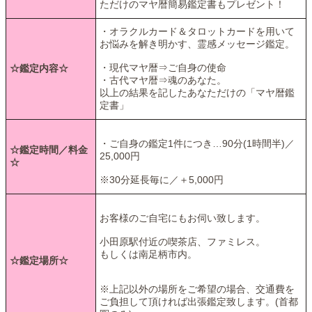
ただけのマヤ暦簡易鑑定書もプレゼント！
・オラクルカード＆タロットカードを用いて
お悩みを解き明かす、霊感メッセージ鑑定。
・現代マヤ暦⇒ご自身の使命
☆鑑定内容☆
・古代マヤ暦⇒魂のあなた。
以上の結果を記したあなただけの「マヤ暦鑑
定書」
・ご自身の鑑定1件につき…90分(1時間半)／
☆鑑定時間／料金
25,000円
☆
※30分延長毎に／＋5,000円
お客様のご自宅にもお伺い致します。
小田原駅付近の喫茶店、ファミレス。
もしくは南足柄市内。
☆鑑定場所☆
※上記以外の場所をご希望の場合、交通費を
ご負担して頂ければ出張鑑定致します。(首都