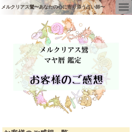
T
メルクリアス鸞〜あなたの心に寄り添う占い師〜
o
g
g
l
e
n
a
v
i
g
a
t
i
o
n